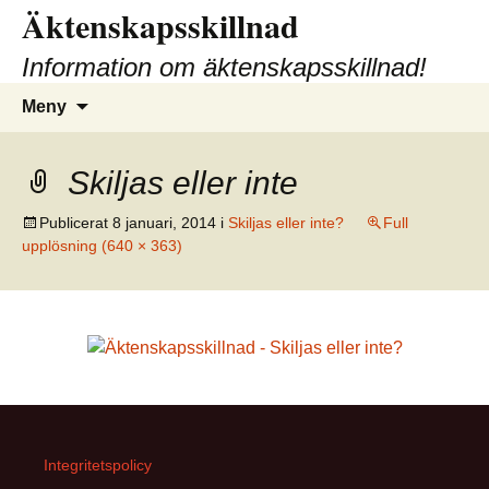
Äktenskapsskillnad
Hoppa
till
Information om äktenskapsskillnad!
innehåll
Sök
Meny
efter:
Skiljas eller inte
Publicerat
8 januari, 2014
i
Skiljas eller inte?
Full
upplösning (640 × 363)
Integritetspolicy