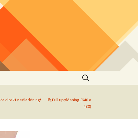
Sök
efter:
ör direkt nedladdning!
Full upplösning (640 ×
480)