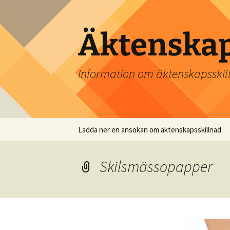
Hoppa
till
innehåll
Äktenskap
Information om äktenskapsskil
Ladda ner en ansökan om äktenskapsskillnad
Skilsmässopapper