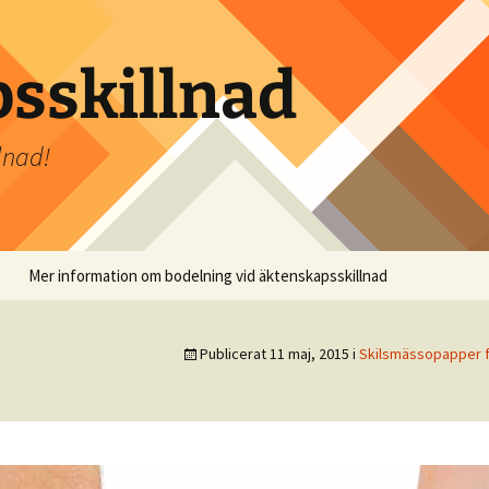
sskillnad
lnad!
Mer information om bodelning vid äktenskapsskillnad
Publicerat
11 maj, 2015
i
Skilsmässopapper f