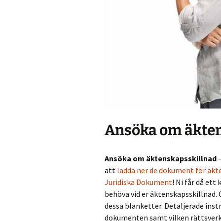
Ansöka om äkten
Ansöka om äktenskapsskillnad
–
att
ladda ner de dokument för äkt
Juridiska Dokument
! Ni får då et
behöva vid er äktenskapsskillnad. O
dessa blanketter. Detaljerade instru
dokumenten samt vilken rättsverk