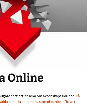
a Online
anligare sätt att ansöka om äktenskapsskillnad.
På
ladda ner alla dokument som ni behöver för att