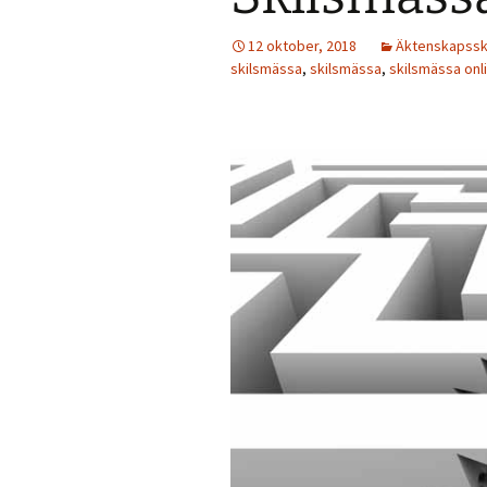
12 oktober, 2018
Äktenskapsski
skilsmässa
,
skilsmässa
,
skilsmässa onl