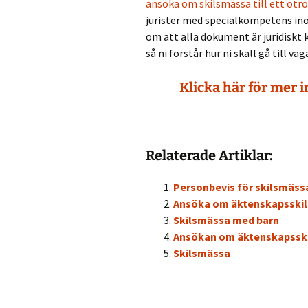
ansöka om skilsmässa till ett otrol
jurister med specialkompetens ino
om att alla dokument är juridiskt 
så ni förstår hur ni skall gå till väg
Klicka här för mer 
Relaterade Artiklar:
Personbevis för skilsmäss
Ansöka om äktenskapsskil
Skilsmässa med barn
Ansökan om äktenskapsski
Skilsmässa