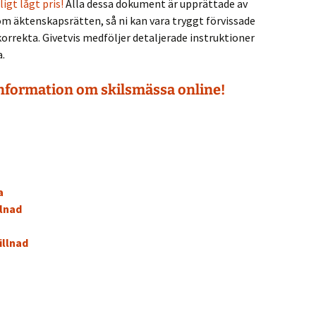
igt lågt pris!
Alla dessa dokument är upprättade av
m äktenskapsrätten, så ni kan vara tryggt förvissade
korrekta. Givetvis medföljer detaljerade instruktioner
a.
information om skilsmässa online!
a
lnad
llnad