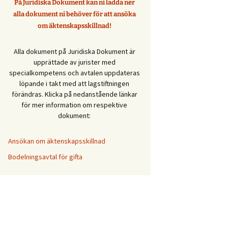
På Juridiska Dokument kan ni ladda ner
alla dokument ni behöver för att ansöka
om äktenskapsskillnad!
Alla dokument på Juridiska Dokument är
upprättade av jurister med
specialkompetens och avtalen uppdateras
löpande i takt med att lagstiftningen
förändras. Klicka på nedanstående länkar
för mer information om respektive
dokument:
Ansökan om äktenskapsskillnad
Bodelningsavtal för gifta