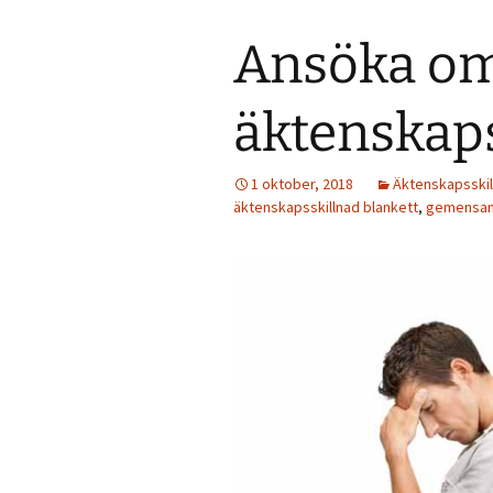
Ansöka o
äktenskap
1 oktober, 2018
Äktenskapsskil
äktenskapsskillnad blankett
,
gemensam