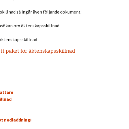
killnad så ingår även följande dokument:
ansökan om äktenskapsskillnad
äktenskapsskillnad
ett paket för äktenskapsskillnad!
ättare
llnad
kt nedladdning!