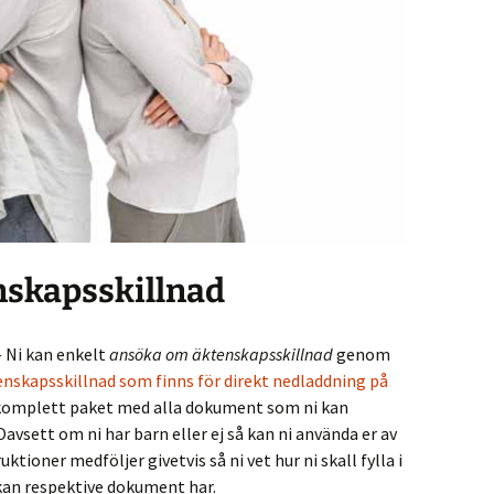
skapsskillnad
 Ni kan enkelt
ansöka om äktenskapsskillnad
genom
enskapsskillnad som finns för direkt nedladdning på
t komplett paket med alla dokument som ni kan
avsett om ni har barn eller ej så kan ni använda er av
ktioner medföljer givetvis så ni vet hur ni skall fylla i
an respektive dokument har.