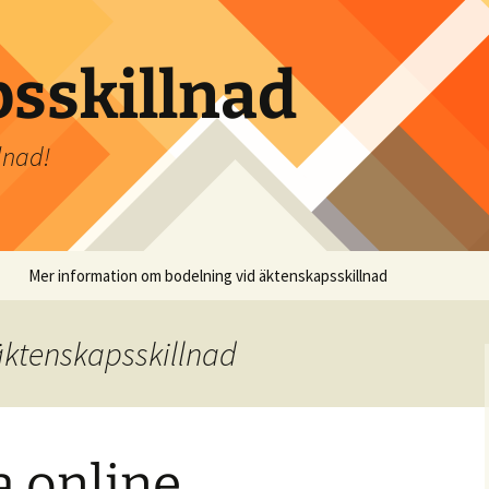
sskillnad
lnad!
Mer information om bodelning vid äktenskapsskillnad
äktenskapsskillnad
a online