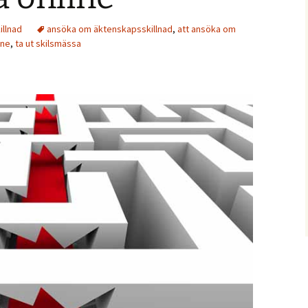
llnad
ansöka om äktenskapsskillnad
,
att ansöka om
ine
,
ta ut skilsmässa