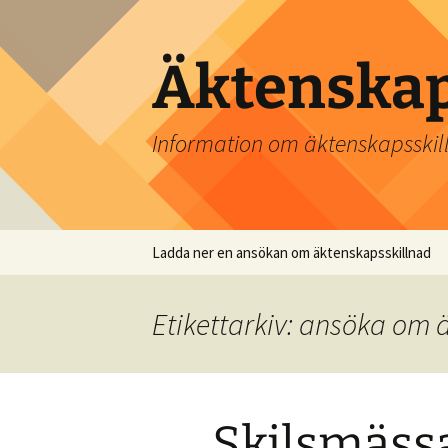
Hoppa
till
innehåll
Äktenskap
Information om äktenskapsskil
Ladda ner en ansökan om äktenskapsskillnad
Etikettarkiv: ansöka om 
Skilsmäss