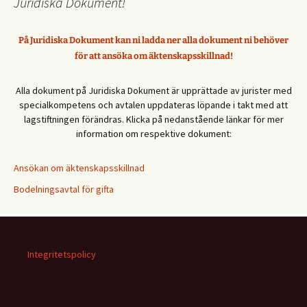
Juridiska Dokument!
På Juridiska Dokument kan ni ladda ner alla dokument ni behöver
för att ansöka om äktenskapsskillnad!
Alla dokument på Juridiska Dokument är upprättade av jurister med
specialkompetens och avtalen uppdateras löpande i takt med att
lagstiftningen förändras. Klicka på nedanstående länkar för mer
information om respektive dokument:
Ansökan om äktenskapsskillnad
Bodelningsavtal för gifta
Integritetspolicy