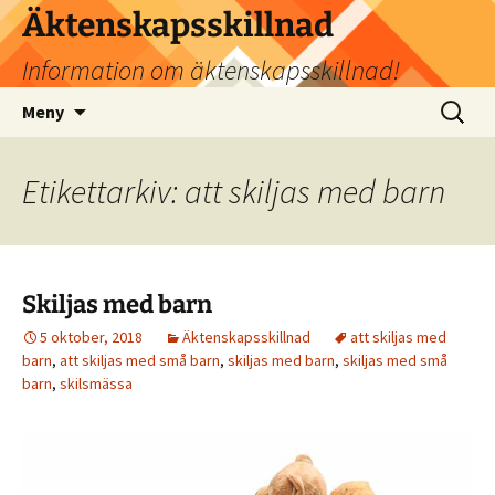
Hoppa
Äktenskapsskillnad
till
Information om äktenskapsskillnad!
innehåll
Sök
Meny
efter:
Etikettarkiv: att skiljas med barn
Skiljas med barn
5 oktober, 2018
Äktenskapsskillnad
att skiljas med
barn
,
att skiljas med små barn
,
skiljas med barn
,
skiljas med små
barn
,
skilsmässa