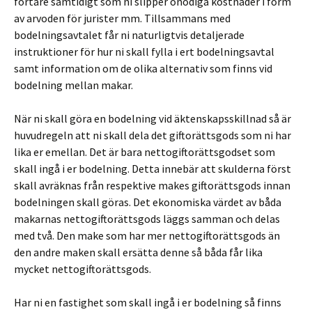
fortare samtidigt som ni slipper onödiga kostnader i form
av arvoden för jurister mm. Tillsammans med
bodelningsavtalet får ni naturligtvis detaljerade
instruktioner för hur ni skall fylla i ert bodelningsavtal
samt information om de olika alternativ som finns vid
bodelning mellan makar.
När ni skall göra en bodelning vid äktenskapsskillnad så är
huvudregeln att ni skall dela det giftorättsgods som ni har
lika er emellan. Det är bara nettogiftorättsgodset som
skall ingå i er bodelning. Detta innebär att skulderna först
skall avräknas från respektive makes giftorättsgods innan
bodelningen skall göras. Det ekonomiska värdet av båda
makarnas nettogiftorättsgods läggs samman och delas
med två. Den make som har mer nettogiftorättsgods än
den andre maken skall ersätta denne så båda får lika
mycket nettogiftorättsgods.
Har ni en fastighet som skall ingå i er bodelning så finns