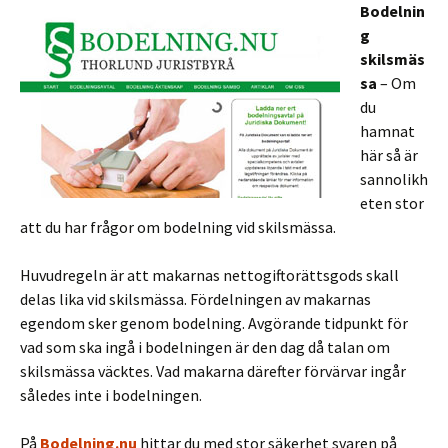
Bodelnin
g
skilsmäs
sa
– Om
du
hamnat
här så är
sannolikh
eten stor
att du har frågor om bodelning vid skilsmässa.
Huvudregeln är att makarnas nettogiftorättsgods skall
delas lika vid skilsmässa. Fördelningen av makarnas
egendom sker genom bodelning. Avgörande tidpunkt för
vad som ska ingå i bodelningen är den dag då talan om
skilsmässa väcktes. Vad makarna därefter förvärvar ingår
således inte i bodelningen.
På
Bodelning.nu
hittar du med stor säkerhet svaren på