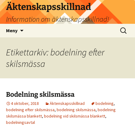
Hoppa
Äktenskapsskillnad
till
Information om äktenskapsskillnad!
innehåll
Sök
Meny
efter:
Etikettarkiv: bodelning efter
skilsmässa
Bodelning skilsmässa
4 oktober, 2018
Äktenskapsskillnad
bodelning
,
bodelning efter skilsmässa
,
bodelning skilsmässa
,
bodelning
skilsmässa blankett
,
bodelning vid skilsmässa blankett
,
bodelningsavtal